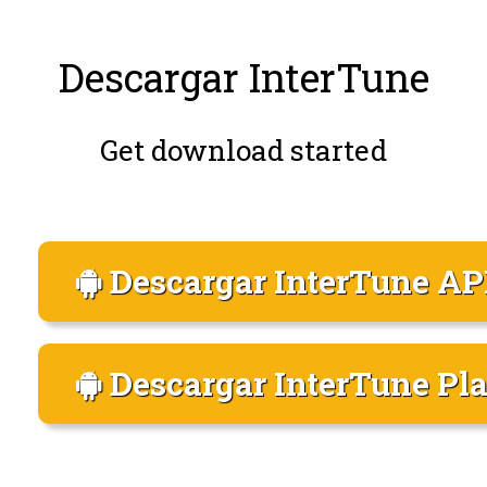
Descargar InterTune
Get download started
Descargar InterTune A
Descargar InterTune Pla